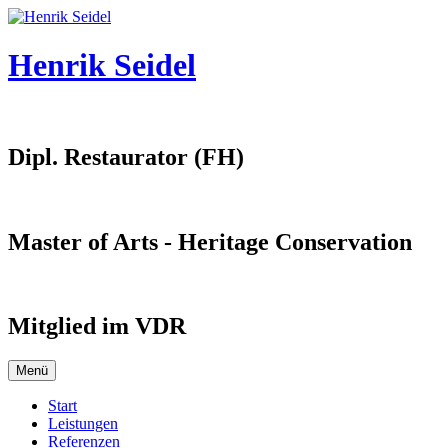
Springe
zum
Inhalt
Henrik Seidel
Dipl. Restaurator (FH)
Master of Arts - Heritage Conservation
Mitglied im VDR
Menü
Start
Leistungen
Referenzen