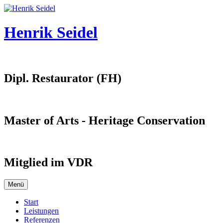
Springe
zum
Inhalt
Henrik Seidel
Dipl. Restaurator (FH)
Master of Arts - Heritage Conservation
Mitglied im VDR
Menü
Start
Leistungen
Referenzen